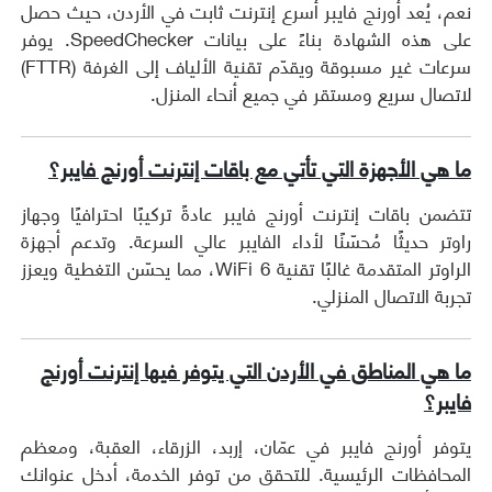
نعم، يُعد أورنج فايبر أسرع إنترنت ثابت في الأردن، حيث حصل
على هذه الشهادة بناءً على بيانات SpeedChecker. يوفر
سرعات غير مسبوقة ويقدّم تقنية الألياف إلى الغرفة (FTTR)
لاتصال سريع ومستقر في جميع أنحاء المنزل.
ما هي الأجهزة التي تأتي مع باقات إنترنت أورنج فايبر؟
تتضمن باقات إنترنت أورنج فايبر عادةً تركيبًا احترافيًا وجهاز
راوتر حديثًا مُحسّنًا لأداء الفايبر عالي السرعة. وتدعم أجهزة
الراوتر المتقدمة غالبًا تقنية WiFi 6، مما يحسّن التغطية ويعزز
تجربة الاتصال المنزلي.
ما هي المناطق في الأردن التي يتوفر فيها إنترنت أورنج
فايبر؟
يتوفر أورنج فايبر في عمّان، إربد، الزرقاء، العقبة، ومعظم
المحافظات الرئيسية. للتحقق من توفر الخدمة، أدخل عنوانك