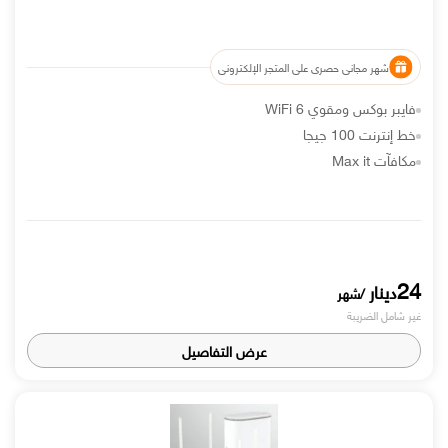
شهر مجاني حصري على المتجر الإلكتروني
فايبر بوكس ومقوي WiFi 6
خط إنترنت 100 جيجا
مكافآت Max it
24
دينار
/شهر
غير شامل الضريبة
عرض التفاصيل