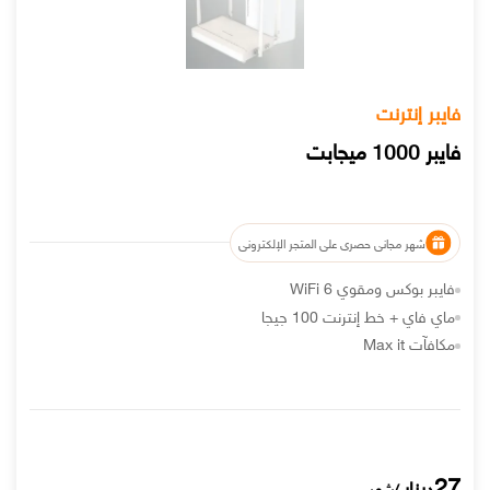
فايبر إنترنت
فايبر 1000 ميجابت
شهر مجاني حصري على المتجر الإلكتروني
فايبر بوكس ومقوي WiFi 6
ماي فاي + خط إنترنت 100 جيجا
مكافآت Max it
27
دينار
/شهر