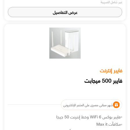
غير شامل الضريبة
عرض التفاصيل
فايبر إنترنت
فايبر 500 ميجابت
شهر مجاني حصري على المتجر الإلكتروني
فايبر بوكس WiFi 6 وخط إنترنت 50 جيجا
مكافآت Max it