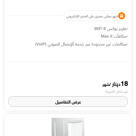
شهر مجاني حصري على المتجر الإلكتروني
فايبر بوكس WiFi 6
مكافآت Max it
مكالمات غير محدودة عبر خدمة ألإتصال الصوتي (VoIP)
18
دينار
/شهر
غير شامل الضريبة
عرض التفاصيل