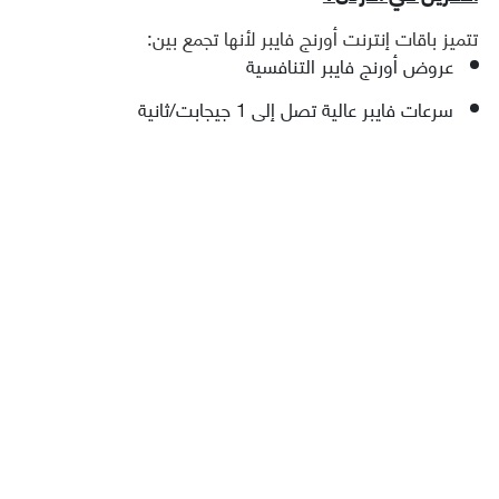
تتميز باقات إنترنت أورنج فايبر لأنها تجمع بين:
عروض أورنج فايبر التنافسية
سرعات فايبر عالية تصل إلى 1 جيجابت/ثانية
خيارات إنترنت فايبر غير محدودة
علامة تجارية موثوقة على مستوى المملكة
باقات فايبر منزلية قابلة للتطوير
بالنسبة للعملاء الباحثين عن أفضل إنترنت فايبر في الأردن،
تجعل هذه المزايا أورنج خيارًا رائدًا في السوق.
كيف يمكنني التواصل مع خدمة عملاء أورنج فايبر؟
إذا كنت بحاجة إلى مساعدة بخصوص باقات إنترنت أورنج فايبر
أو الترقيات أو الدعم الفني، يمكنك التواصل مع خدمة العملاء
على الرقم 1214 أو 06 460 8888. كما يقدّم فريق الدعم