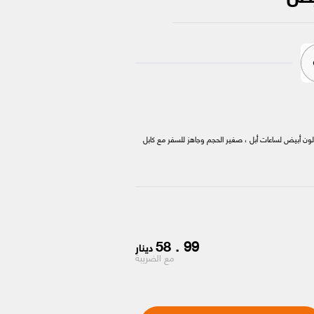
متع بشحن أسرع بنسبة 33٪ مع (BOOST CHARGE PRO) لون أبيض لساعات أبل ، صغير الحجم وجاهز للسفر مع كابل
58
.
99
دينار
مع الضريبة