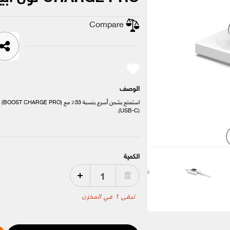
Compare
الوصف
است
(USB-C).
الكمية
تبقى 1 في المخزن