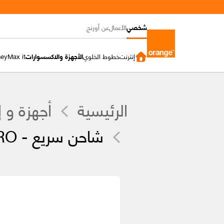
شخصي
الأعمال
عن أورنج
إنترنت
خطوط الخلوي
الأجهزة والاكسسوارات
Max it
ney
الرئيسية
أجهزة و 
شاحن سريع - Belkin BOOST CHARGE PRO لون أبيض