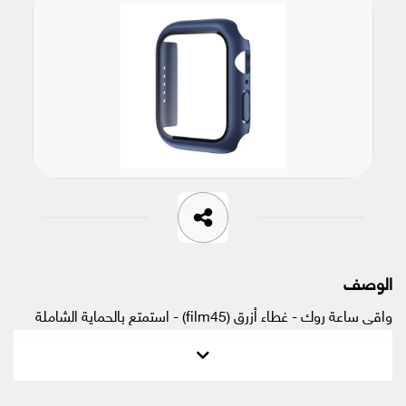
الوصف
واقي ساعة روك - غطاء أزرق (film45) - استمتع بالحماية الشاملة
لساعتك مع حماية ضد الغبار والماء.