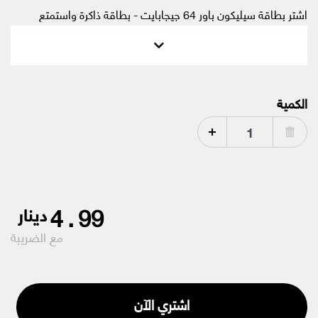
اشتر بطاقة سيليكون باور 64 جيجابايت - بطاقة ذاكرة واستمتع
بتخزين موسع للهواتف الذكية والأجهزة اللوحية التي تعمل بنظام
(Android).
الكمية
4
.
99
دينار
مع الضريبة
اشتري الآن