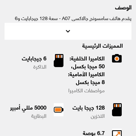
الوصف
يقدم هاتف سامسونج جالاكسي A07 - سعة 128 جيجابايت و6
جيجابايت - تجربة هاتف ذكي أنيقة وعصرية بشاشة كبيرة مقاس 6.7
بوصة وتردد 90 هرتز، وبطارية قوية بسعة 5000 مللي أمبير في
الساعة، وأداءً موثوقًا. صُمم للاستخدام اليومي، حيث يجمع بين تعدد
المميزات الرئيسية
المهام السلس والطاقة طويلة الأمد في هيكل نحيف حاصل على
تصنيف IP54.
الكاميرا الخلفية:
6 جيجابايت
50 ميجا بكسل،
الذاكرة
الكاميرا الأمامية:
8 ميجا بكسل
مواصفات الكاميرا
128 جيجا بايت
5000 مللي أمبير
التخزين
البطارية
6.7 بوصة