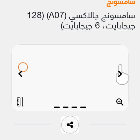
سامسونج
سامسونج جالاكسي (A07) (128
جيجابايت، 6 جيجابايت)