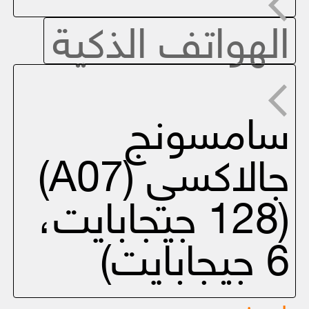
الهواتف الذكية
سامسونج
جالاكسي (A07)
(128 جيجابايت،
6 جيجابايت)