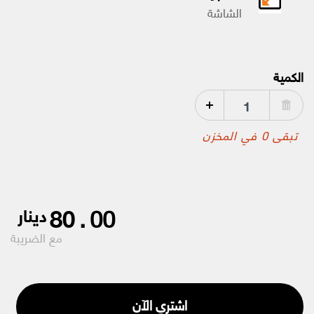
الشاشة
الكمية
تبقى 0 في المخزن
80
.
00
دينار
مع الضريبة
اشتري الآن