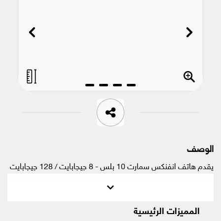
الوصف
يقدم هاتف انفنكس سمارت 10 بلس - 8 جيجابايت / 128 جيجابايت
- أداءً ذكيًا وأنيقًا بسعر مناسب. بفضل شاشته الكبيرة مقاس 6.67
بوصة، ورسوماته المتحركة السلسة، وذاكرة وسعة تخزين سخيتين،
وبطارية ضخمة بسعة 6000 مللي أمبير في الساعة، صُمم هذا
المميزات الرئيسية
الهاتف لأداء المهام اليومية، والبث المباشر، وغيرها الكثير. يوفر هذا