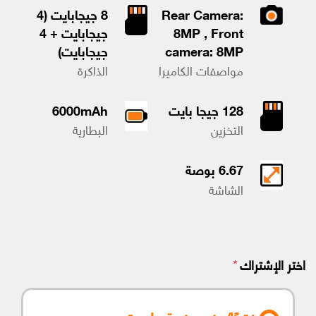
الهاتف ميزات عالية الأداء دون أن يثقل كاهلك.
Rear Camera:
8 جيجابايت (4
8MP , Front
جيجابايت + 4
camera: 8MP
جيجابايت)
مواصفات الكاميرا
الذاكرة
128 جيجا بايت
6000mAh
التخزين
البطارية
6.67 بوصة
الشاشة
*
اختر الإشتراك