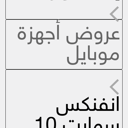
عروض أجهزة
موبايل
انفنكس
سمارت 10