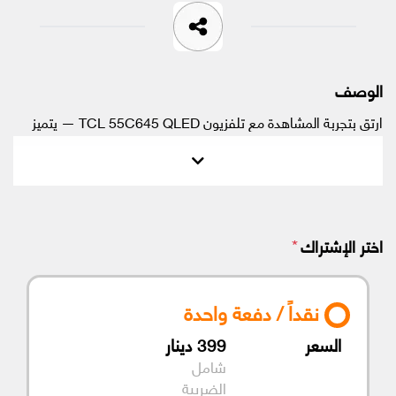
الوصف
ارتقِ بتجربة المشاهدة مع تلفزيون TCL 55C645 QLED — يتميز
بألوان Quantum Dot الزاهية، دقة ‎4K‎، ونظام تشغيل ذكي. يجمع
هذا الطراز بين الصور الغامرة والمزايا المتطورة للألعاب والبث والترفيه
اليومي.
*
اختر الإشتراك
نقداً / دفعة واحدة
السعر
399
دينار
شامل
الضريبة