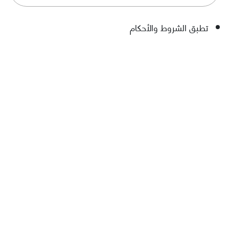
تطبق الشروط والأحكام
اشتراكات أورنج الشهرية (فواتير) مؤهلة للاستفادة من
خدمة التقسيط فقط
للعملاء الأردنيين فقط
سيتم تحديد الحد الاقصى المسموح تقسية المؤهل
ومدة القسط بناءً على تقييم العميل
يتم تطبيق رسوم إعداد لمرة واحدة بقيمة 2.9 على
الفاتورة الأولى لكل معاملة تقسيط.
كيف يمكننا
مساعدتك؟