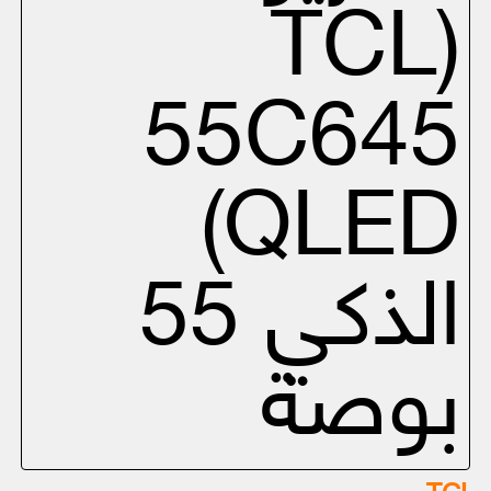
(TCL
55C645
QLED)
الذكي 55
بوصة
TCL